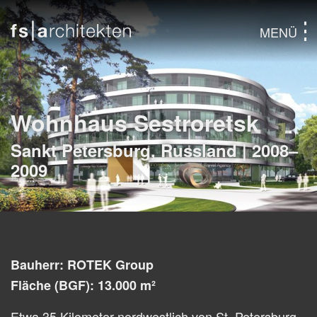
MENÜ
Wohnhaus Sestroretsk
Sankt Petersburg, Russland | 2008–
2009
Bauherr: ROTEK Group
Fläche (BGF): 13.000 m²
Etwa 35 Kilometer nordwestlich von St. Petersburg